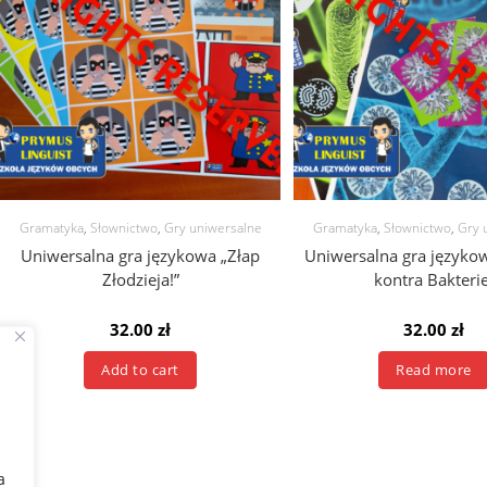
Gramatyka
,
Słownictwo
,
Gry uniwersalne
Gramatyka
,
Słownictwo
,
Gry 
Uniwersalna gra językowa „Złap
Uniwersalna gra języko
Złodzieja!”
kontra Bakterie
32.00
zł
32.00
zł
Add to cart
Read more
a