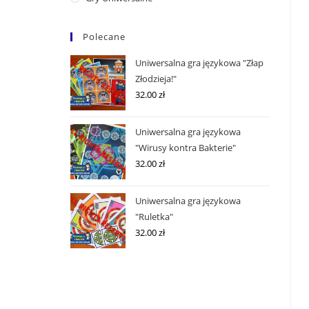
Polecane
Uniwersalna gra językowa "Złap
Złodzieja!"
32.00
zł
Uniwersalna gra językowa
"Wirusy kontra Bakterie"
32.00
zł
Uniwersalna gra językowa
"Ruletka"
32.00
zł