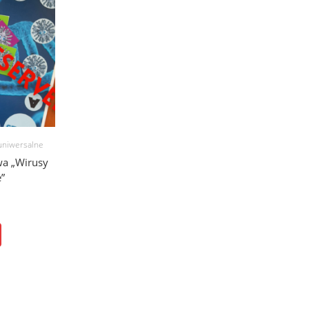
uniwersalne
wa „Wirusy
”