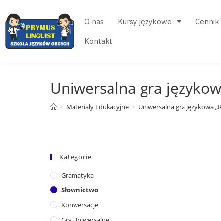
O nas
Kursy językowe
Cennik
Kontakt
Uniwersalna gra językow
>
Materiały Edukacyjne
>
Uniwersalna gra językowa „R
Kategorie
Gramatyka
Słownictwo
Konwersacje
Gry Uniwersalne