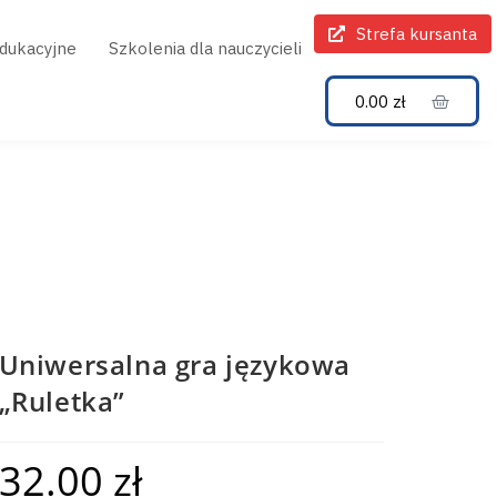
Strefa kursanta
edukacyjne
Szkolenia dla nauczycieli
0.00
zł
Uniwersalna gra językowa
„Ruletka”
32.00
zł