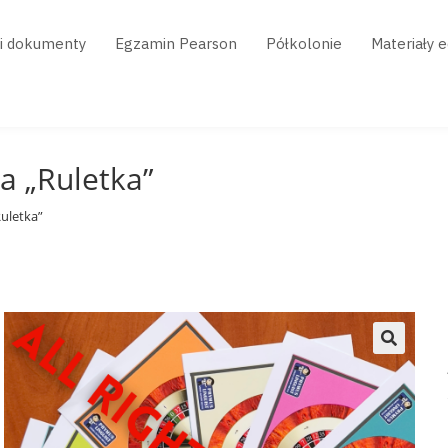
 i dokumenty
Egzamin Pearson
Półkolonie
Materiały 
a „Ruletka”
uletka”